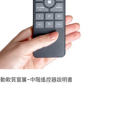
電動軟質窗簾-中階遙控器說明書