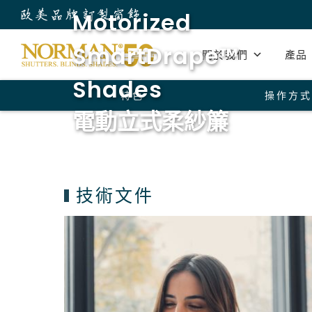
Motorized
SmartDrape™
關於我們
產品
Shades
特色
操作方式
電動立式柔紗簾
技術文件