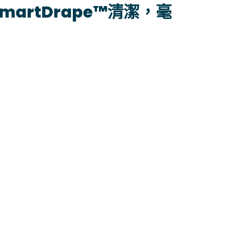
martDrape™清潔，毫
、勿重壓) 放入洗衣袋內，建議一個洗衣袋裝一片布。
使用輕柔模式。
拿出後輕抖及靜置一段時間直至不再滴水。
，請將窗簾拉開打正 (U 型)，自然垂吊風乾。
劑中