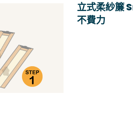
立式柔紗簾 S
不費力
將布片拆下。
將布片摺好 (勿用力對折
放入洗衣機，用冷水以及
勿使用脫水功能。將布片
將布片掛回。在布未乾之前
請勿浸泡在水或化學溶