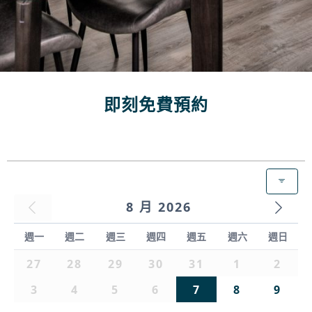
即刻免費預約
8 月 2026
週一
週二
週三
週四
週五
週六
週日
27
28
29
30
31
1
2
3
4
5
6
7
8
9