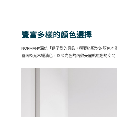
豐富多樣的顏色選擇
NORMAN®深信「選了對的窗飾，還要搭配對的顏色
霧面啞光木蠟油色，以啞光色的內斂美麗點綴您的空間