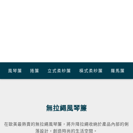
風琴簾
捲簾
立式柔紗簾
橫式柔紗簾
羅馬簾
無拉繩風琴簾
在歐美最熱賣的無拉繩風琴簾，將升降拉繩收納於產品內部的俐
落設計，創造時尚的生活空間。