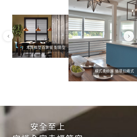
木質框型百葉窗 對開型
橫式柔紗簾 循環拉繩式
安全至上