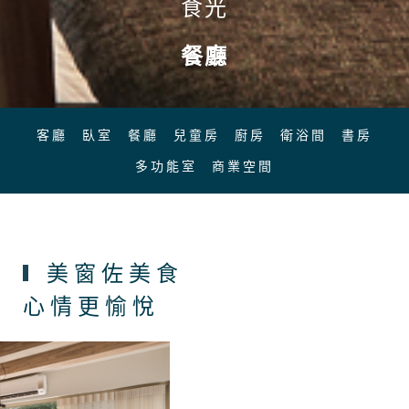
食光
餐廳
客廳
臥室
餐廳
兒童房
廚房
衛浴間
書房
多功能室
商業空間
美窗佐美食
心情更愉悅