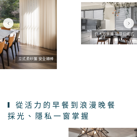
仿木百葉簾 循環拉繩式
立式柔紗簾 安全轉棒
從活力的早餐到浪漫晚餐
採光、隱私一窗掌握