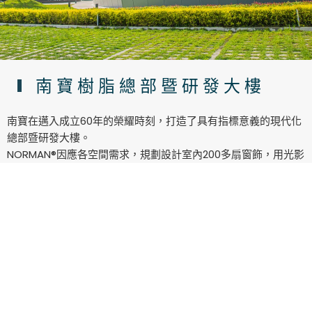
南寶樹脂總部暨研發大樓
南寶在邁入成立60年的榮耀時刻，打造了具有指標意義的現代化
總部暨研發大樓。
NORMAN®因應各空間需求，規劃設計室內200多扇窗飾，用光影
創造兼具便利與實用性的品味空間。
使用窗飾：
•
防焰風琴簾 無拉繩式
•
防焰風琴簾 無拉繩式 上下開合
•
防焰風琴簾 智慧緩降
•
防焰風琴簾 SmartFit™ 傾斜窗
•
防焰風琴簾 SmartFit™