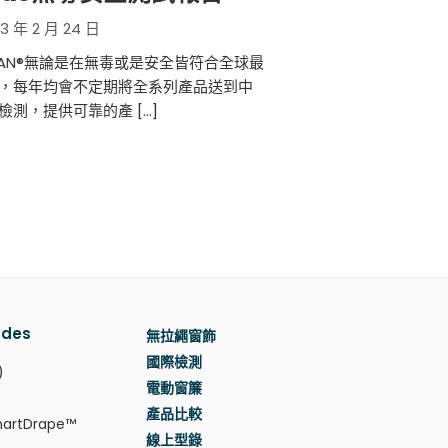
3 年 2 月 24 日
MAN®無論是在無毒或是安全皆符合全球最
，每年均會不定期將全系列產品送到中
檢測，提供可靠的產 […]
des
無拉繩窗飾
國際檢測
)
電動窗簾
產品比較
rtDrape™
線上型錄