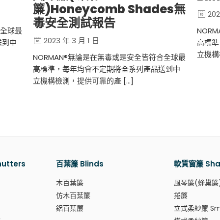
簾)Honeycomb Shades無
202
毒安全測試報告
NOR
合全球最
2023 年 3 月 1 日
高標準
送到中
立機構
NORMAN®無論是在無毒或是安全皆符合全球最
高標準，每年均會不定期將全系列產品送到中
立機構檢測，提供可靠的產 […]
tters
百葉簾 Blinds
軟質窗簾 Sha
木百葉簾
風琴簾(蜂巢簾
仿木百葉簾
捲簾
鋁百葉簾
立式柔紗簾 Sma