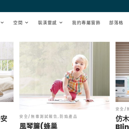
空間
裝潢靈感
我的專屬窗飾
部落格
安全/
仿木
安全/無毒測試報告
,
防焰產品
毒安
風琴簾(蜂巢
Bl