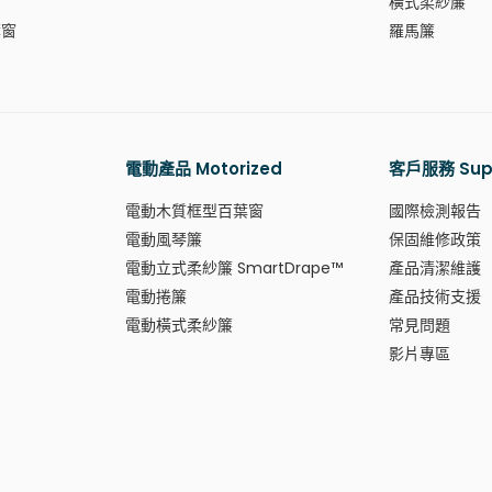
窗
橫式柔紗簾
葉窗
羅馬簾
電動產品 Motorized
客戶服務 Sup
電動木質框型百葉窗
國際檢測報告
電動風琴簾
保固維修政策
電動立式柔紗簾 SmartDrape™
產品清潔維護
電動捲簾
產品技術支援
電動橫式柔紗簾
常見問題
影片專區