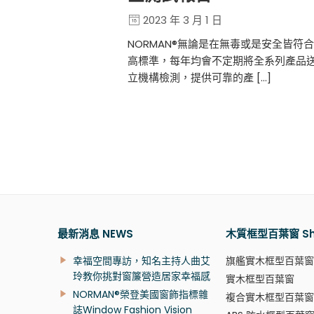
2023 年 3 月 1 日
NORMAN®無論是在無毒或是安全皆符
高標準，每年均會不定期將全系列產品
立機構檢測，提供可靠的產 […]
最新消息 NEWS
木質框型百葉窗 Shu
幸福空間專訪，知名主持人曲艾
旗艦實木框型百葉窗
玲教你挑對窗簾營造居家幸福感
實木框型百葉窗
NORMAN®榮登美國窗飾指標雜
複合實木框型百葉窗
誌Window Fashion Vision