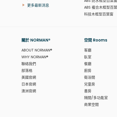
ABS 防水框型百葉
更多最新消息
ABS 複合木框型百
科技木框型百葉窗
關於 NORMAN®
空間 Rooms
ABOUT NORMAN®
客廳
WHY NORMAN®
臥室
聯絡我們
餐廳
部落格
廚房
美國官網
衛浴間
日本官網
兒童房
澳洲官網
書房
隔間/多功能室
商業空間