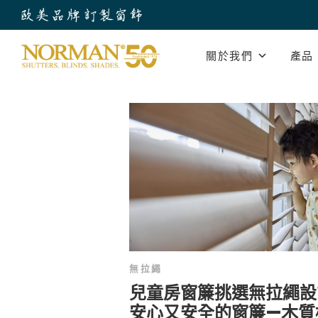
關於我們
產品
無拉繩
兒童房窗簾挑選無拉繩設
安心又安全的窗簾—木質