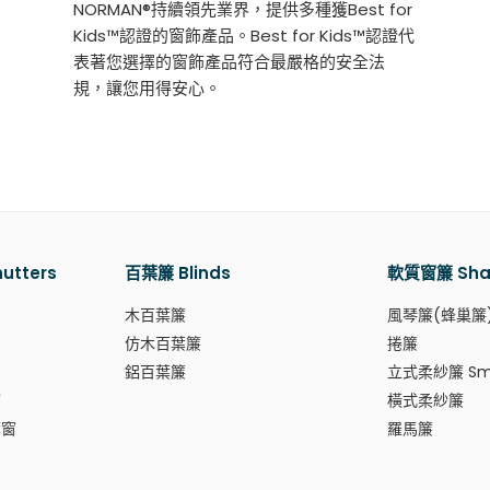
NORMAN®持續領先業界，提供多種獲Best for
Kids™認證的窗飾產品。Best for Kids™認證代
表著您選擇的窗飾產品符合最嚴格的安全法
規，讓您用得安心。
tters
百葉簾 Blinds
軟質窗簾 Sha
木百葉簾
風琴簾(蜂巢簾
仿木百葉簾
捲簾
鋁百葉簾
立式柔紗簾 Sma
窗
橫式柔紗簾
葉窗
羅馬簾