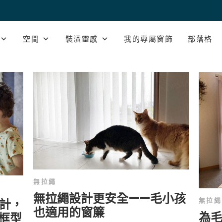
空間
裝潢靈感
我的專屬窗飾
部落格
無拉繩
無拉繩設計更安全——毛小孩
無拉繩
計，
也適用的窗簾
為
框型