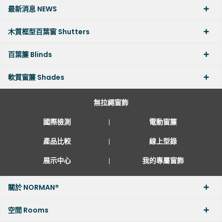
最新消息 NEWS
木質框型百葉窗 Shutters
百葉簾 Blinds
軟質窗簾 Shades
無拉繩窗飾
國際檢測
電動窗簾
產品比較
線上型錄
展示中心
我的專屬窗飾
關於 NORMAN®
空間 Rooms