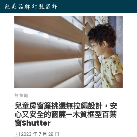
無拉繩
兒童房窗簾挑選無拉繩設計，安
心又安全的窗簾—木質框型百葉
窗Shutter
2023 年 7 月 28 日