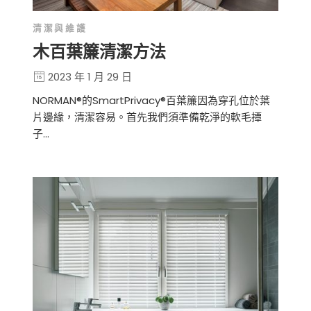
清潔與維護
木百葉簾清潔方法
2023 年 1 月 29 日
NORMAN®的SmartPrivacy®百葉簾因為穿孔位於葉
片邊緣，清潔容易。首先我們須準備乾淨的軟毛撢
子…