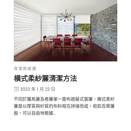
清潔與維護
橫式柔紗簾清潔方法
2023 年 1 月 22 日
不同於羅馬簾及卷簾單一面布遮蔽式窗簾，橫式柔紗
簾是以厚質與紗質的布料相互拼接而成，宛如百葉簾
般，可以自由地根據…