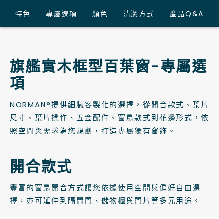
特色
專屬選項
顏色
清潔方式
產品Q&A
旗艦實木框型百葉窗-專屬選
項
NORMAN®提供細膩客製化的選擇，從開合款式、葉片
尺寸、葉片操作、五金配件、窗扇款式到花邊形式，依
照空間與需求為您規劃，打造專屬獨有窗飾。
開合款式
豐富的窗扇開合方式讓您依據使用空間與偏好自由選
擇，亦可延伸到隔間門、儲物櫃與門片等多元用途。