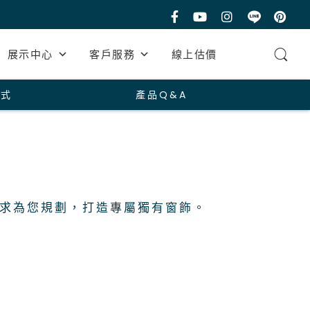
展示中心
客戶服務
線上估價
方式
產品Q&A
需求為您規劃，打造專屬獨有窗飾。