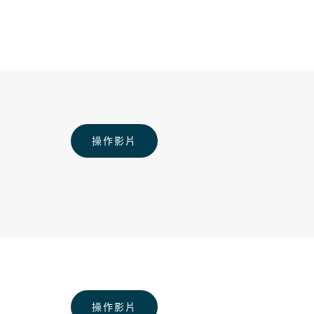
操作影片
操作影片