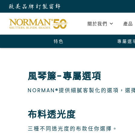
關於我們
產品
特色
專屬選
風琴簾-專屬選項
NORMAN®提供細膩客製化的選項，
布料透光度
三種不同透光度的布款任你選擇。