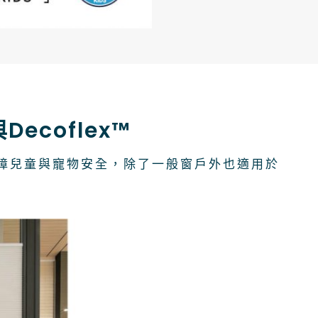
Decoflex™
障兒童與寵物安全，除了一般窗戶外也適用於