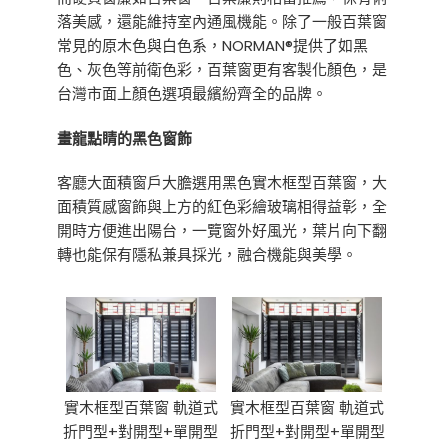
落美感，還能維持室內通風機能。除了一般百葉窗
常見的原木色與白色系，NORMAN®提供了如黑
色、灰色等前衛色彩，百葉窗更有客製化顏色，是
台灣市面上顏色選項最繽紛齊全的品牌。
畫龍點睛的黑色窗飾
客廳大面積窗戶大膽選用黑色實木框型百葉窗，大
面積質感窗飾與上方的紅色彩繪玻璃相得益彰，全
開時方便進出陽台，一覽窗外好風光，葉片向下翻
轉也能保有隱私兼具採光，融合機能與美學。
實木框型百葉窗 軌道式
實木框型百葉窗 軌道式
折門型+對開型+單開型
折門型+對開型+單開型