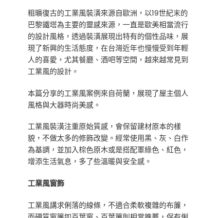
粗曠復古的工業風裝潢來源自歐洲，以19世紀末的
巴黎鐵塔為主要的靈感來源，一直是歐美相當流行
的設計風格，透過裝潢展現出特有的個性品味，展
現了新興的生活態度，在台灣近年也慢慢受到年輕
人的喜愛，尤其餐廳、酒吧等空間，越來越常見到
工業風的設計。
本篇分享的工業風案例來自荷蘭，展現了屋主個人
風格與大器時尚美感。
工業風裝潢注重原始質感，會保留建材原本的樣
貌，不做太多的修飾改變。經常使用黑、灰、白作
為基調，並加入棕色原木或是搭配軍綠色、紅色，
增添生活氣息，多了些溫暖與安全感。
工業風窗飾
工業風講求俐落的線條，不適合柔軟複雜的布簾，
而硬質窗簾如百葉窗、百葉簾則相當推薦，保有俐