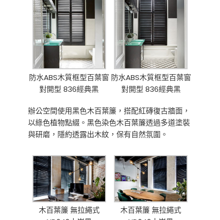
防水ABS木質框型百葉窗
防水ABS木質框型百葉窗
對開型 836經典黑
對開型 836經典黑
辦公空間使用黑色木百葉簾，搭配紅磚復古牆面，
以綠色植物點綴。黑色染色木百葉簾透過多道塗裝
與研磨，隱約透露出木紋，保有自然氛圍。
木百葉簾 無拉繩式
木百葉簾 無拉繩式