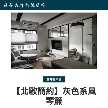
風琴簾案例
【北歐簡約】灰色系風
琴簾