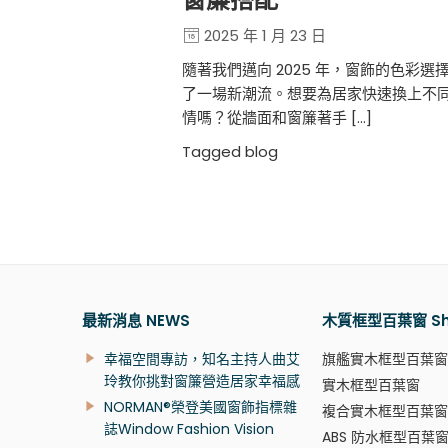
2025 年 1 月 23 日
隨著我們邁向 2025 年，窗飾的色彩選
了一場新潮流。想要為居家快速換上不
情嗎？從牆面和窗簾著手 […]
Tagged
blog
最新消息 NEWS
木質框型百葉窗 Shu
幸福空間專訪，知名主持人曲艾
旗艦實木框型百葉窗
玲教你挑對窗簾營造居家幸福感
實木框型百葉窗
NORMAN®榮登美國窗飾指標雜
複合實木框型百葉窗
誌Window Fashion Vision
ABS 防水框型百葉