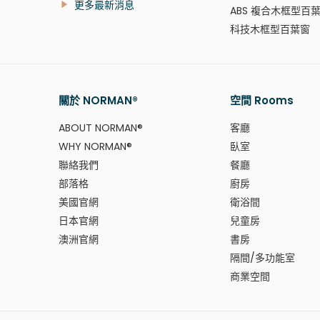
更多最新消息
ABS 複合木框型百
科技木框型百葉窗
關於 NORMAN®
空間 Rooms
ABOUT NORMAN®
客廳
WHY NORMAN®
臥室
聯絡我們
餐廳
部落格
廚房
美國官網
衛浴間
日本官網
兒童房
澳洲官網
書房
隔間/多功能室
商業空間