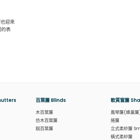
擇也迎來
同的表
tters
百葉簾 Blinds
軟質窗簾 Sha
木百葉簾
風琴簾(蜂巢簾
仿木百葉簾
捲簾
鋁百葉簾
立式柔紗簾 Sma
窗
橫式柔紗簾