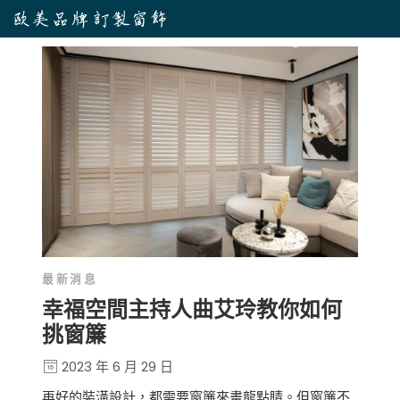
最新消息
幸福空間主持人曲艾玲教你如何
挑窗簾
2023 年 6 月 29 日
再好的裝潢設計，都需要窗簾來畫龍點睛。但窗簾不