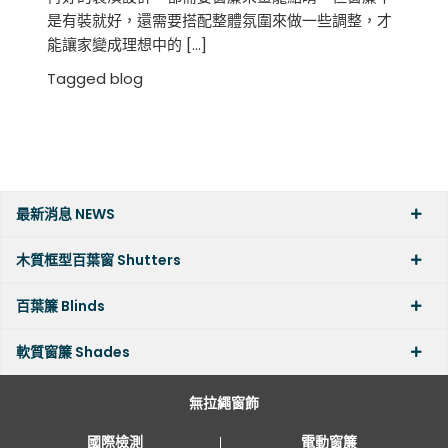
是有裝就好，還需要搭配整體氛圍來做一些調整，才
能讓家變成理想中的 […]
Tagged
blog
最新消息 NEWS
木質框型百葉窗 Shutters
百葉簾 Blinds
軟質窗簾 Shades
無拉繩窗飾
國際檢測
電動窗簾